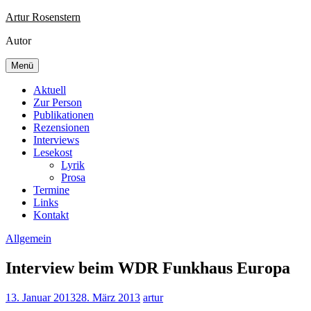
Zum
Artur Rosenstern
Inhalt
Autor
springen
Menü
Aktuell
Zur Person
Publikationen
Rezensionen
Interviews
Lesekost
Lyrik
Prosa
Termine
Links
Kontakt
Allgemein
Interview beim WDR Funkhaus Europa
13. Januar 2013
28. März 2013
artur