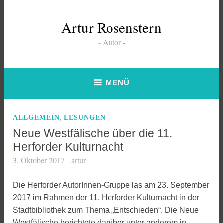
Zum
Inhalt
Artur Rosenstern
springen
Autor
MENÜ
,
ALLGEMEIN
LESUNGEN
Neue Westfälische über die 11.
Herforder Kulturnacht
3. Oktober 2017
artur
Die Herforder AutorInnen-Gruppe las am 23. September
2017 im Rahmen der 11. Herforder Kulturnacht in der
Stadtbibliothek zum Thema „Entschieden“. Die Neue
Westfälische berichtete darüber unter anderem in