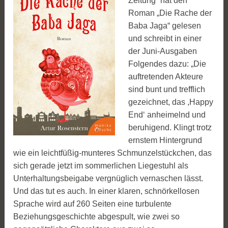
Zeitung“ hat den
Roman „Die Rache der
Baba Jaga“ gelesen
und schreibt in einer
der Juni-Ausgaben
Folgendes dazu: „Die
auftretenden Akteure
sind bunt und trefflich
gezeichnet, das ,Happy
End‘ anheimelnd und
beruhigend. Klingt trotz
ernstem Hintergrund
wie ein leichtfüßig-munteres Schmunzelstückchen, das
sich gerade jetzt im sommerlichen Liegestuhl als
Unterhaltungsbeigabe vergnüglich vernaschen lässt.
Und das tut es auch. In einer klaren, schnörkellosen
Sprache wird auf 260 Seiten eine turbulente
Beziehungsgeschichte abgespult, wie zwei so