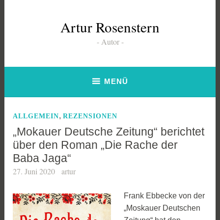
Zum
Inhalt
Artur Rosenstern
springen
Autor
MENÜ
,
ALLGEMEIN
REZENSIONEN
„Mokauer Deutsche Zeitung“ berichtet
über den Roman „Die Rache der
Baba Jaga“
27. Juni 2020
artur
Frank Ebbecke von der
„Moskauer Deutschen