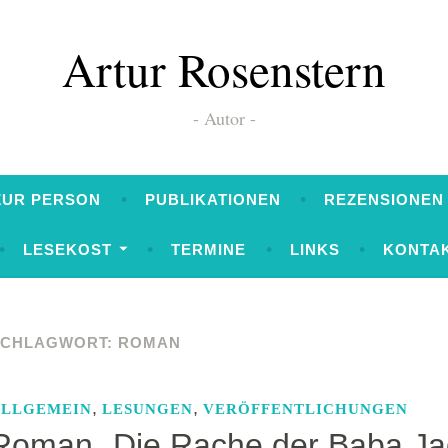
Artur Rosenstern
Autor
ZUR PERSON
PUBLIKATIONEN
REZENSIONEN
LESEKOST
TERMINE
LINKS
KONTA
SCHLAGWORT:
ROMAN
,
,
ALLGEMEIN
LESUNGEN
VERÖFFENTLICHUNGEN
Roman „Die Rache der Baba Ja