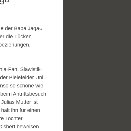
he der Baba Jaga«
er die Tücken
sbeziehungen.
inia-Fan, Slawistik-
er Bielefelder Uni.
benso so schöne wie
 beim Antrittsbesuch
 Julias Mutter ist
hält ihn für einen
re Tochter
Gisbert beweisen