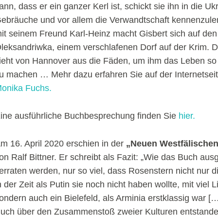
ann, dass er ein ganzer Kerl ist, schickt sie ihn in die U
ebräuche und vor allem die Verwandtschaft kennenzul
it seinem Freund Karl-Heinz macht Gisbert sich auf de
leksandriwka, einem verschlafenen Dorf auf der Krim. D
ieht von Hannover aus die Fäden, um ihm das Leben so
u machen … Mehr dazu erfahren Sie auf der Internetsei
onika Fuchs.
ine ausführliche Buchbesprechung finden Sie
hier.
m 16. April 2020 erschien in der
„Neuen Westfälische
on Ralf Bittner. Er schreibt als Fazit: „Wie das Buch ausge
erraten werden, nur so viel, dass Rosenstern nicht nur d
n der Zeit als Putin sie noch nicht haben wollte, mit viel 
ondern auch ein Bielefeld, als Arminia erstklassig war [
uch über den Zusammenstoß zweier Kulturen entstanden,