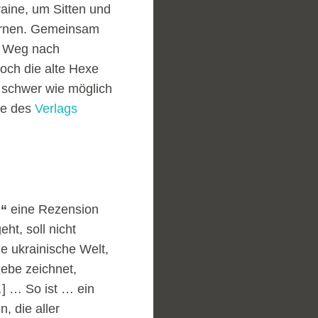
kraine, um Sitten und
ernen. Gemeinsam
n Weg nach
och die alte Hexe
 schwer wie möglich
te des
Verlags
n“
eine Rezension
ht, soll nicht
ie ukrainische Welt,
Liebe zeichnet,
…] … So ist … ein
 die aller