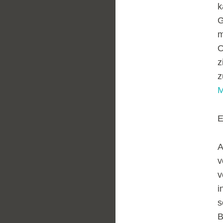
k
G
m
O
z
z
M
E
A
v
v
i
s
B